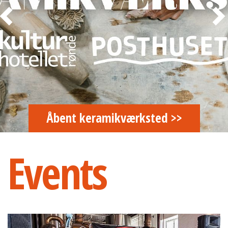
Åbent keramikværksted >>
Events
Mr. Dean & The Rebels