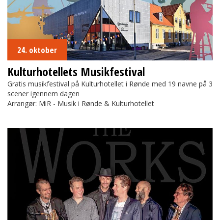
24. oktober
Kulturhotellets Musikfestival
Gratis musikfestival på Kulturhotellet i Rønde med 19 navne på 3
scener igennem dagen
Arrangør: MiR - Musik i Rønde & Kulturhotellet
The Works