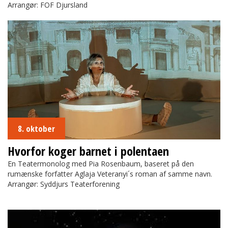
Arrangør: FOF Djursland
Hvorfor koger barnet i polentaen
8. oktober
Hvorfor koger barnet i polentaen
En Teatermonolog med Pia Rosenbaum, baseret på den
rumænske forfatter Aglaja Veteranyi´s roman af samme navn.
Arrangør: Syddjurs Teaterforening
Se Mørket