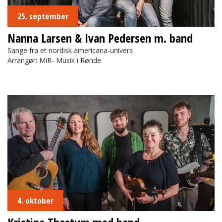
25. september
Nanna Larsen & Ivan Pedersen m. band
Sange fra et nordisk americana-univers
Arrangør: MiR- Musik i Rønde
Kristine Thastum med band
4. oktober