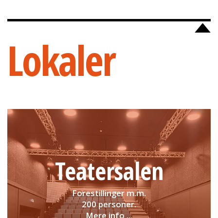
Lokaler
Teatersalen
Forestillinger m.m.
200 personer.
Mere info ...