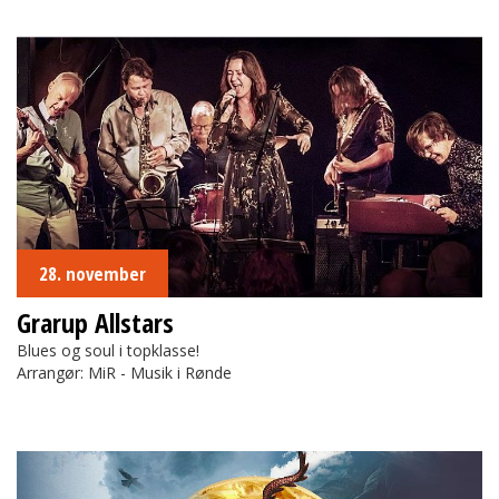
Grarup Allstars
28. november
Grarup Allstars
Blues og soul i topklasse!
Arrangør: MiR - Musik i Rønde
Ringen