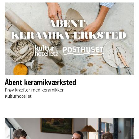
Åbent keramikværksted
Åbent keramikværksted
Prøv kræfter med keramikken
Kulturhotellet
Fars Legestue