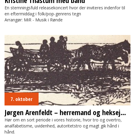
Kristine Thastum med band
En stemningsfuld releasekoncert hvor der inviteres indenfor til
en eftermiddag i folk/pop-genrens tegn
Arrangør: MiR - Musik i Rønde
Jørgen Arenfeldt – herremand og heksejæger
7. oktober
Jørgen Arenfeldt – herremand og heksejæger
Hør om en sort periode i vores historie, hvor tro og overtro,
analfabetisme, uvidenhed, autoritetstro og magt gik hånd i
hånd.