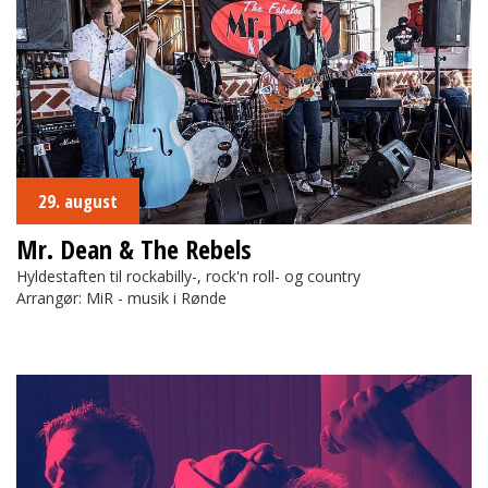
29. august
Mr. Dean & The Rebels
Hyldestaften til rockabilly-, rock'n roll- og country
Arrangør: MiR - musik i Rønde
Gud Bevare Danmark!