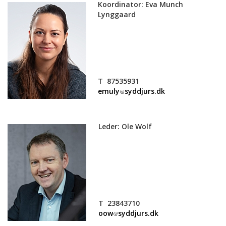
Koordinator: Eva Munch
Lynggaard
T 87535931
emuly
syddjurs.dk
Leder: Ole Wolf
T 23843710
oow
syddjurs.dk