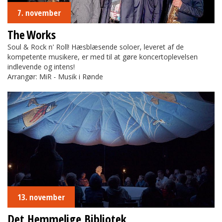
7. november
The Works
Soul & Rock n' Roll! Hæsblæsende soloer, leveret af de
kompetente musikere, er med til at gøre koncertoplevelsen
indlevende og intens!
Arrangør: MiR - Musik i Rønde
Det Hemmelige Bibliotek
13. november
Det Hemmelige Bibliotek