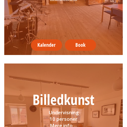
Kalender
Book
Billedkunst
Undervisning
10 personer
Mere info ...