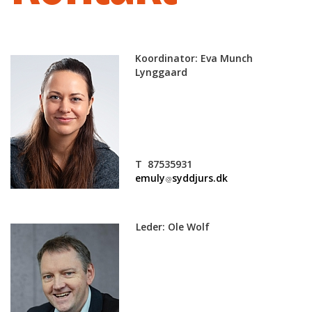
Koordinator: Eva Munch
Lynggaard
T 87535931
emuly
syddjurs.dk
Leder: Ole Wolf