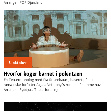
Arrangør: FOF Djursland
Hvorfor koger barnet i polentaen
8. oktober
Hvorfor koger barnet i polentaen
En Teatermonolog med Pia Rosenbaum, baseret på den
rumænske forfatter Aglaja Veteranyi´s roman af samme navn.
Arrangør: Syddjurs Teaterforening
Se Mørket