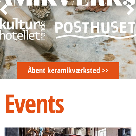
Åbent keramikværksted >>
Events
Mr. Dean & The Rebels