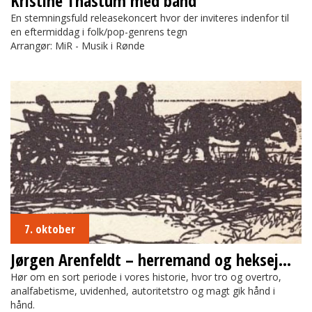
Kristine Thastum med band
En stemningsfuld releasekoncert hvor der inviteres indenfor til
en eftermiddag i folk/pop-genrens tegn
Arrangør: MiR - Musik i Rønde
Jørgen Arenfeldt – herremand og heksejæger
7. oktober
Jørgen Arenfeldt – herremand og heksejæger
Hør om en sort periode i vores historie, hvor tro og overtro,
analfabetisme, uvidenhed, autoritetstro og magt gik hånd i
hånd.