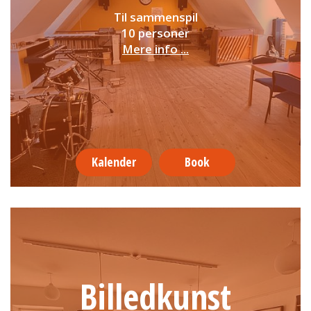
Til sammenspil
10 personer
Mere info ...
Kalender
Book
Billedkunst