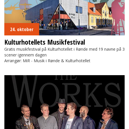
24. oktober
Kulturhotellets Musikfestival
Gratis musikfestival på Kulturhotellet i Rønde med 19 navne på 3
scener igennem dagen
Arrangør: MiR - Musik i Rønde & Kulturhotellet
The Works