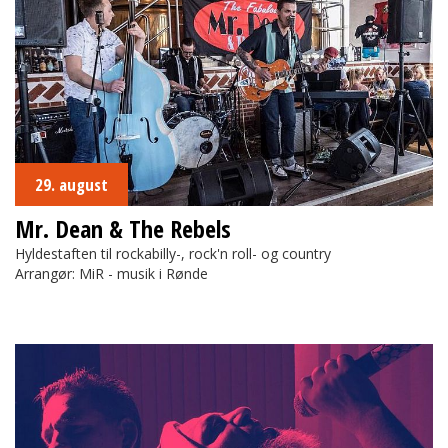
29. august
Mr. Dean & The Rebels
Hyldestaften til rockabilly-, rock'n roll- og country
Arrangør: MiR - musik i Rønde
Gud Bevare Danmark!