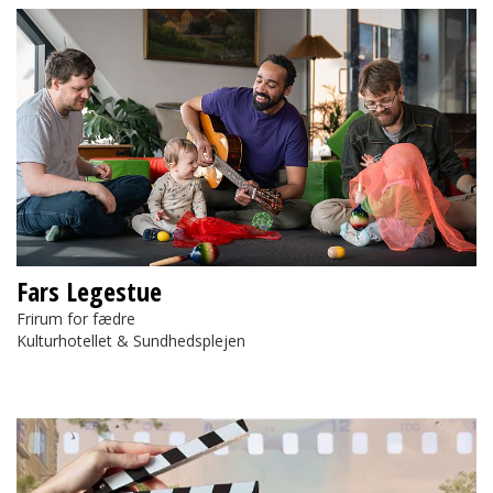
Fars Legestue
Fars Legestue
Frirum for fædre
Kulturhotellet & Sundhedsplejen
Kortfilmskonkurrence