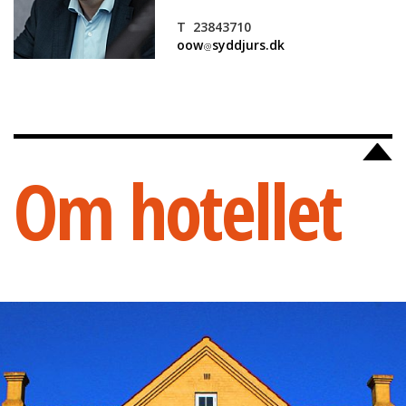
T 23843710
oow
syddjurs.dk
Om hotellet