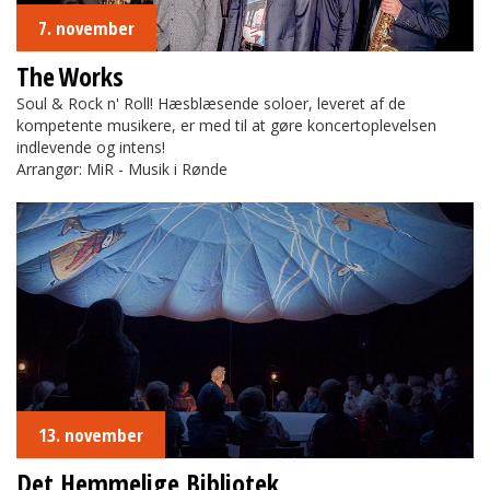
7. november
The Works
Soul & Rock n' Roll! Hæsblæsende soloer, leveret af de
kompetente musikere, er med til at gøre koncertoplevelsen
indlevende og intens!
Arrangør: MiR - Musik i Rønde
Det Hemmelige Bibliotek
13. november
Det Hemmelige Bibliotek