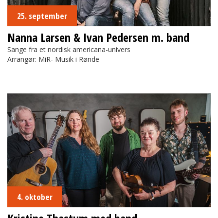
25. september
Nanna Larsen & Ivan Pedersen m. band
Sange fra et nordisk americana-univers
Arrangør: MiR- Musik i Rønde
Kristine Thastum med band
4. oktober