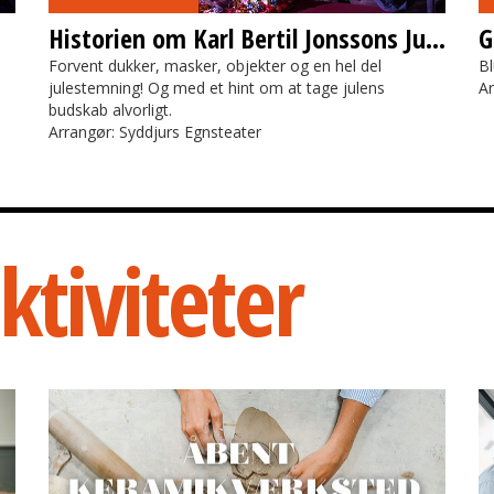
Historien om Karl Bertil Jonssons Juleaften
G
Forvent dukker, masker, objekter og en hel del
Bl
julestemning! Og med et hint om at tage julens
Ar
budskab alvorligt.
Arrangør: Syddjurs Egnsteater
ktiviteter
Åbent keramikværksted
F