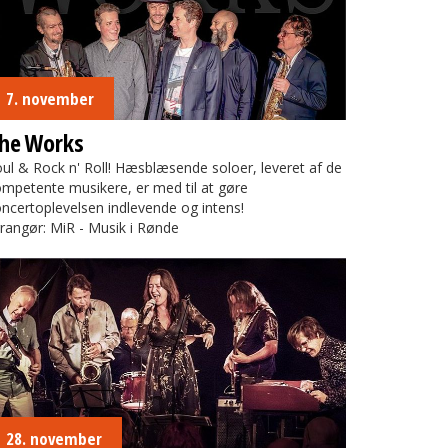
7. november
he Works
ul & Rock n' Roll! Hæsblæsende soloer, leveret af de
mpetente musikere, er med til at gøre
ncertoplevelsen indlevende og intens!
rangør: MiR - Musik i Rønde
arup Allstars
28. november