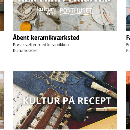
Åbent keramikværksted
F
Prøv kræfter med keramikken
Fr
Kulturhotellet
Ku
Kultur på Recept
Po