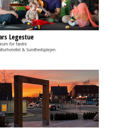
ars Legestue
irum for fædre
lturhotellet & Sundhedsplejen
rten til Paradis