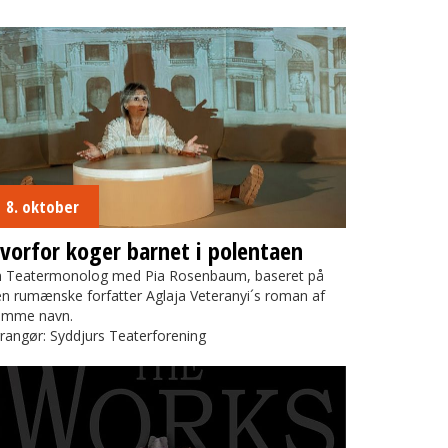
orfor koger barnet i polentaen
8. oktober
vorfor koger barnet i polentaen
n Teatermonolog med Pia Rosenbaum, baseret på
n rumænske forfatter Aglaja Veteranyi´s roman af
amme navn.
rangør: Syddjurs Teaterforening
he Works