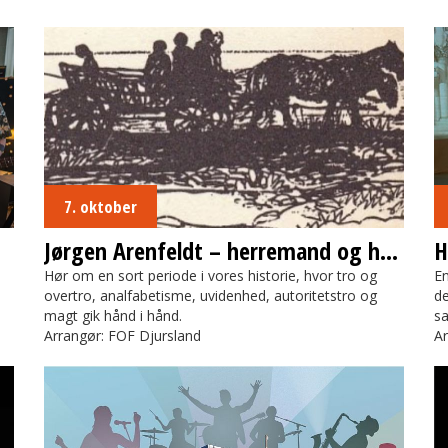
Jørgen Arenfeldt – herremand og heksejæger
Hv
7. oktober
Jørgen Arenfeldt – herremand og heksejæger
H
Hør om en sort periode i vores historie, hvor tro og
E
overtro, analfabetisme, uvidenhed, autoritetstro og
de
magt gik hånd i hånd.
s
Arrangør: FOF Djursland
Ar
Kulturhotellets Musikfestival
T