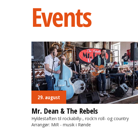
Events
Mr. Dean & The Rebels
29. august
Mr. Dean & The Rebels
Hyldestaften til rockabilly-, rock'n roll- og country
Arrangør: MiR - musik i Rønde