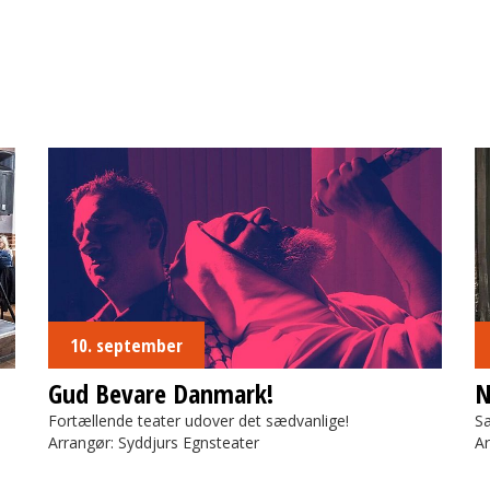
Gud Bevare Danmark!
N
10. september
Gud Bevare Danmark!
Fortællende teater udover det sædvanlige!
Sa
Arrangør: Syddjurs Egnsteater
Ar