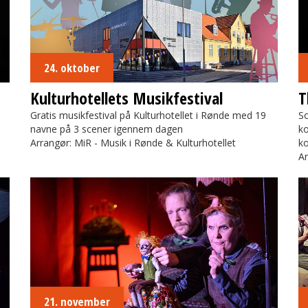
24. oktober
Kulturhotellets Musikfestival
T
Gratis musikfestival på Kulturhotellet i Rønde med 19
So
navne på 3 scener igennem dagen
ko
Arrangør: MiR - Musik i Rønde & Kulturhotellet
ko
Ar
Historien om Karl Bertil Jonssons Juleaften
Gr
21. november