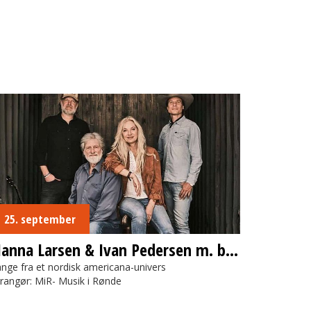
anna Larsen & Ivan Pedersen m. band
25. september
Nanna Larsen & Ivan Pedersen m. band
nge fra et nordisk americana-univers
rangør: MiR- Musik i Rønde