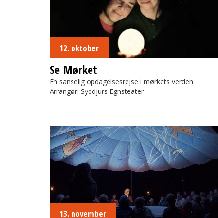
12. oktober
Se Mørket
En sanselig opdagelsesrejse i mørkets verden
Arrangør: Syddjurs Egnsteater
Det Hemmelige Bibliotek
13. november