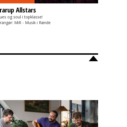
rarup Allstars
ues og soul i topklasse!
rangør: MiR - Musik i Rønde
ars Legestue