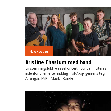
Kristine Thastum med band
4. oktober
Kristine Thastum med band
En stemningsfuld releasekoncert hvor der inviteres
indenfor til en eftermiddag i folk/pop-genrens tegn
Arrangør: MiR - Musik i Rønde
Se Mørket