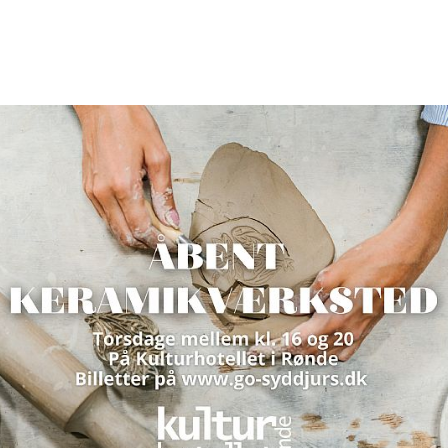
29. august
Mr. Dean & The Rebels
Hyldestaften til rockabilly-, rock'n roll- og country
Arrangør: MiR - musik i Rønde
Gud Bevare Danmark!