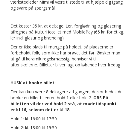
værkstedleder Mimi vil være tilstede til at hjælpe dig igang
og svare på spørgsmål.
25. september
Det koster 35 kr. at deltage. Ler, forglødning og glasering
afregnes på KulturHotellet med MobilePay (65 kr. for ét kg.
Nanna Larsen & Ivan Pedersen m. band
ler inkl. glasur og brænding).
Sange fra et nordisk americana-univers
Der er ikke plads til mange på holdet, så pladserne er
Arrangør: MiR- Musik i Rønde
forbeholdt folk, som ikke har prøvet det før. Ønsker man
at gå til keramik regelsmæssig, henviser vi til
aftenskolerne. Billetter bliver lagt op løbende hver fredag.
Kristine Thastum med band
HUSK at booke billet:
Der kan kun være 8 deltagere ad gangen, derfor bedes du
booke en billet til enten hold 1 eller hold 2.
OBS På
billetten vil der ved hold 2 stå, at mødetidspunkt
er kl 16, selvom det er kl 18.
Hold 1: kl. 16:00 til 17:50
Hold 2: kl. 18:00 til 19:50