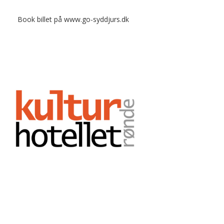
4. oktober
Book billet på www.go-syddjurs.dk
Kristine Thastum med band
En stemningsfuld releasekoncert hvor der inviteres indenfor til en
eftermiddag i folk/pop-genrens tegn
Arrangør: MiR - Musik i Rønde
Jørgen Arenfeldt – herremand og heksejæger
7. oktober
Jørgen Arenfeldt – herremand og heksejæge