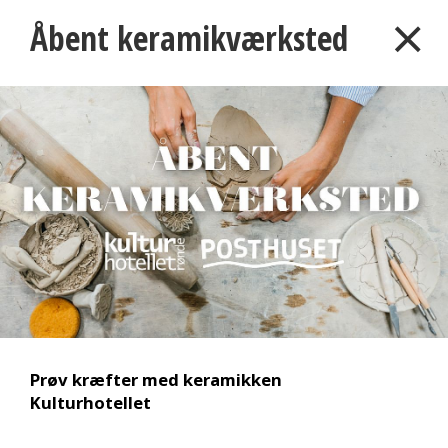
×
Åbent keramikværksted
Book
et lokale
Lokaler
Kontakt
Om hotellet
Previous
Prøv kræfter med keramikken
Kulturhotellet