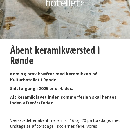
10. september
Åbent keramikværsted i
Gud Bevare Danmark!
Rønde
Fortællende teater udover det sædvanlige!
Arrangør: Syddjurs Egnsteater
Kom og prøv kræfter med keramikken på
Kulturhotellet i Rønde!
Sidste gang i 2025 er d. 4. dec.
Nanna Larsen & Ivan Pedersen m. band
Alt keramik lavet inden sommerferien skal hentes
inden efterårsferien.
Værkstedet er åbent mellem kl. 16 og 20 på torsdage, med
undtagelse af torsdage i skolernes ferie. Vores